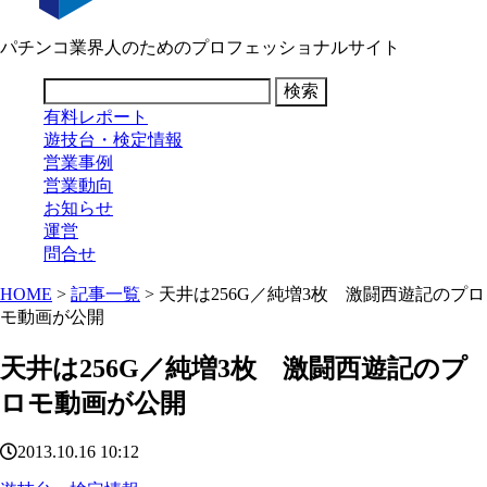
パチンコ業界人のためのプロフェッショナルサイト
有料レポート
遊技台・検定情報
営業事例
営業動向
お知らせ
運営
問合せ
HOME
>
記事一覧
> 天井は256G／純増3枚 激闘西遊記のプロ
モ動画が公開
天井は256G／純増3枚 激闘西遊記のプ
ロモ動画が公開
2013.10.16 10:12