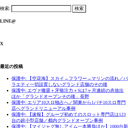
検索:
LINE@
X
最近の投稿
保護中: 【空花海】スカイ→フラワー→マリンの流れ／バ
ラエティ一切設置しないグランド店舗のその後
保護中: エヴァ撤退＋牙狼注力＋Sは7ヶ月連続の赤放出
ほか「グランドオープンその後」長野
保護中: エリア10スロ独占へ／関東から1パチ10スロ専門
店へグランドリニューアル事例
保護中: 【速報】グループ初めてのスロット専門店は123
台の超小型店舗／都内グランドオープン事例
保護中: 【マイジャグ無しアイム一本勝負ほか】1000台新