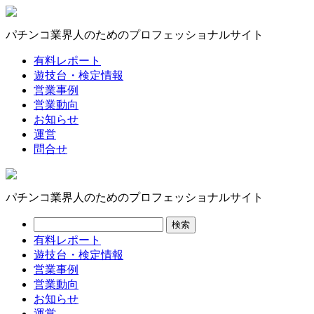
パチンコ業界人のためのプロフェッショナルサイト
有料レポート
遊技台・検定情報
営業事例
営業動向
お知らせ
運営
問合せ
パチンコ業界人のためのプロフェッショナルサイト
有料レポート
遊技台・検定情報
営業事例
営業動向
お知らせ
運営