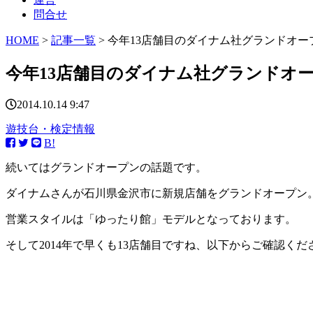
問合せ
HOME
>
記事一覧
> 今年13店舗目のダイナム社グランドオープ
今年13店舗目のダイナム社グランドオープ
2014.10.14 9:47
遊技台・検定情報
B!
続いてはグランドオープンの話題です。
ダイナムさんが石川県金沢市に新規店舗をグランドオープン
営業スタイルは「ゆったり館」モデルとなっております。
そして2014年で早くも13店舗目ですね、以下からご確認くだ