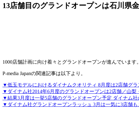
13店舗目のグランドオープンは石川県
1000店舗計画に向け着々とグランドオープンが進んでいます
P-media Japanの関連記事は以下より。
▼低玉モデルにおけるダイナムクオリティ 8月度は2店舗グ
▼ダイナム社2014年6月度のグランドオープンは2店舗／山梨
▼結果3月度は一挙5店舗のグランドオープン予定 ダイナム社
▼ダイナム社グランドオープンラッシュ 3月は一気に3店舗