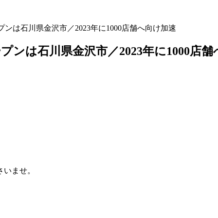
ンは石川県金沢市／2023年に1000店舗へ向け加速
ンは石川県金沢市／2023年に1000店
。
さいませ。