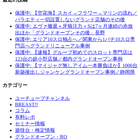
保護中: 【空花海】スカイ→フラワー→マリンの流れ／
バラエティ一切設置しないグランド店舗のその後
保護中: エヴァ撤退＋牙狼注力＋Sは7ヶ月連続の赤放
出ほか「グランドオープンその後」長野
保護中: エリア10スロ独占へ／関東から1パチ10スロ専
門店へグランドリニューアル事例
保護中: 【速報】グループ初めてのスロット専門店は
123台の超小型店舗／都内グランドオープン事例
保護中: 【マイジャグ無しアイム一本勝負ほか】1000台
新築後出しジャンケングランドオープン事例／静岡県
カテゴリー
ユーチューブチャンネル
BREAST!!
コラム
有料レポ
セミナー情報
遊技台・検定情報
グランドオープン・RO