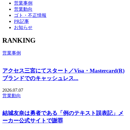
営業事例
営業動向
ゴト・不正情報
PR記事
お知らせ
RANKING
営業事例
アクセス三宮にてスタート／Visa・Mastercard(R)
ブランドでのキャッシュレス...
2026.07.07
営業動向
結城友奈は勇者である「例のテキスト誤表記」メ
ーカー公式サイトで謝罪