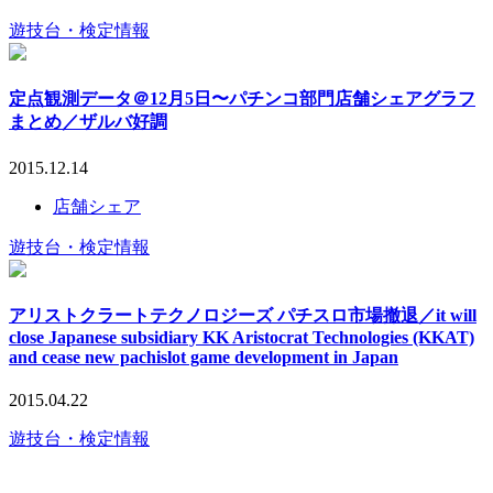
遊技台・検定情報
定点観測データ＠12月5日〜パチンコ部門店舗シェアグラフ
まとめ／ザルバ好調
2015.12.14
店舗シェア
遊技台・検定情報
アリストクラートテクノロジーズ パチスロ市場撤退／it will
close Japanese subsidiary KK Aristocrat Technologies (KKAT)
and cease new pachislot game development in Japan
2015.04.22
遊技台・検定情報