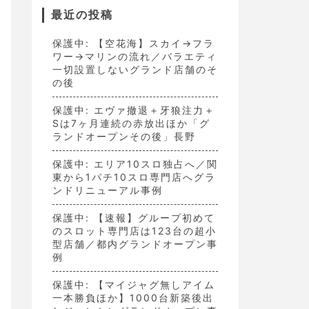
最近の投稿
保護中: 【空花海】スカイ→フラ
ワー→マリンの流れ／バラエティ
一切設置しないグランド店舗のそ
の後
保護中: エヴァ撤退＋牙狼注力＋
Sは7ヶ月連続の赤放出ほか「グ
ランドオープンその後」長野
保護中: エリア10スロ独占へ／関
東から1パチ10スロ専門店へグラ
ンドリニューアル事例
保護中: 【速報】グループ初めて
のスロット専門店は123台の超小
型店舗／都内グランドオープン事
例
保護中: 【マイジャグ無しアイム
一本勝負ほか】1000台新築後出