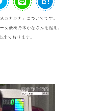
B!
RAカナカナ」についてです。
シー女優桃乃木かなさんを起用。
出来ております。