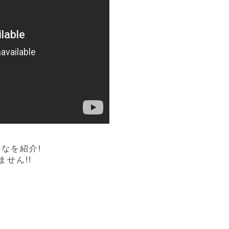
!
かなを紹介!
せん!!