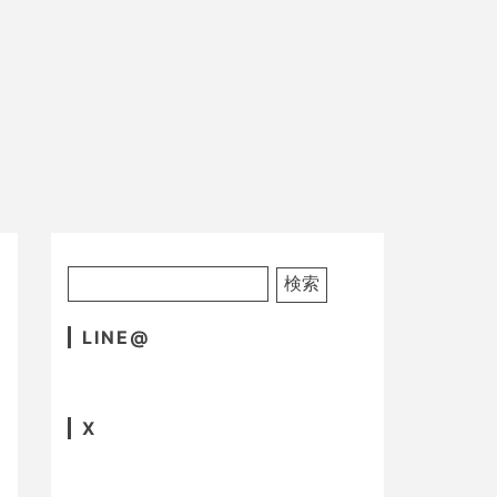
LINE@
X