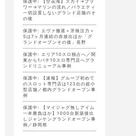
保護中: 【空花海】スカイ→フラ
ワー→マリンの流れ／バラエティ
一切設置しないグランド店舗のそ
の後
保護中: エヴァ撤退＋牙狼注力＋
Sは7ヶ月連続の赤放出ほか「グ
ランドオープンその後」長野
保護中: エリア10スロ独占へ／関
東から1パチ10スロ専門店へグラ
ンドリニューアル事例
保護中: 【速報】グループ初めて
のスロット専門店は123台の超小
型店舗／都内グランドオープン事
例
保護中: 【マイジャグ無しアイム
一本勝負ほか】1000台新築後出
しジャンケングランドオープン事
例／静岡県