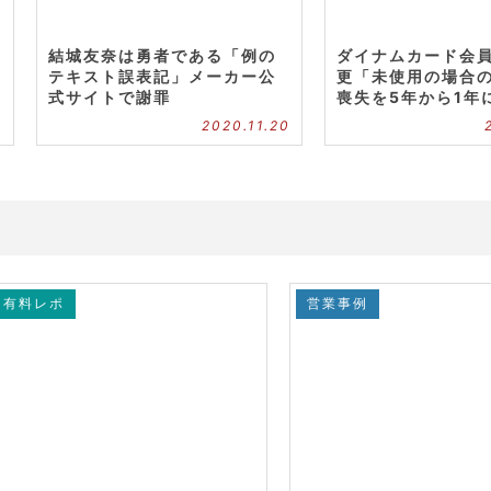
結城友奈は勇者である「例の
ダイナムカード会
テキスト誤表記」メーカー公
更「未使用の場合
式サイトで謝罪
喪失を5年から1年
7
2020.11.20
有料レポ
営業事例