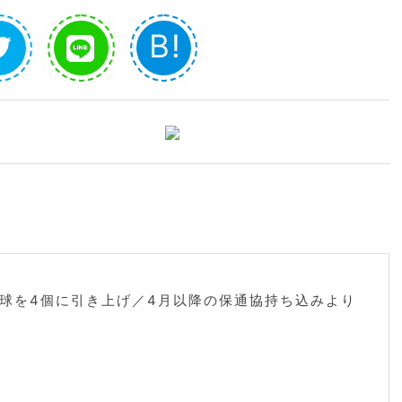
B!
球を4個に引き上げ／4月以降の保通協持ち込みより