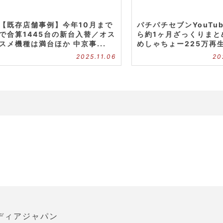
【既存店舗事例】今年10月まで
パチパチセブンYouTu
で合算1445台の新台入替／オス
ら約1ヶ月ざっくりまと
スメ機種は満台ほか 中京事...
めしゃちょー225万再生.
2025.11.06
20
ディアジャパン