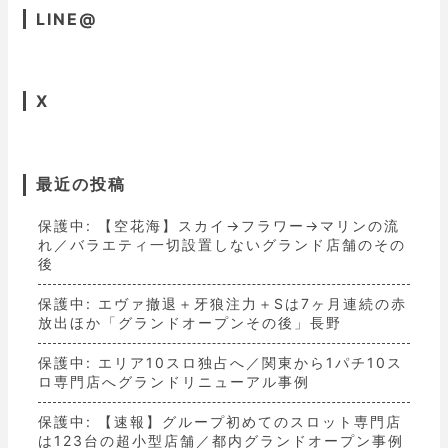
LINE@
X
最近の投稿
保護中: 【空花海】スカイ→フラワー→マリンの流
れ／バラエティ一切設置しないグランド店舗のその
後
保護中: エヴァ撤退＋牙狼注力＋Sは7ヶ月連続の赤
放出ほか「グランドオープンその後」長野
保護中: エリア10スロ独占へ／関東から1パチ10ス
ロ専門店へグランドリニューアル事例
保護中: 【速報】グループ初めてのスロット専門店
は123台の超小型店舗／都内グランドオープン事例