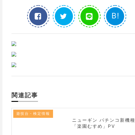
B!
関連記事
遊技台・検定情報
ニューギン パチンコ新機
「楽園むすめ」PV