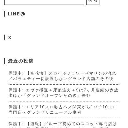
LINE@
X
最近の投稿
保護中: 【空花海】スカイ→フラワー→マリンの流れ
／バラエティ一切設置しないグランド店舗のその後
保護中: エヴァ撤退＋牙狼注力＋Sは7ヶ月連続の赤放
出ほか「グランドオープンその後」長野
保護中: エリア10スロ独占へ／関東から1パチ10スロ
専門店へグランドリニューアル事例
保護中: 【速報】グループ初めてのスロット専門店は