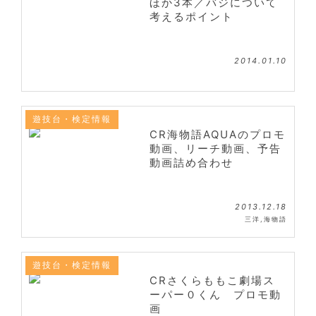
ほか3本／バジについて
考えるポイント
2014.01.10
遊技台・検定情報
CR海物語AQUAのプロモ
動画、リーチ動画、予告
動画詰め合わせ
2013.12.18
三洋
,
海物語
遊技台・検定情報
CRさくらももこ劇場ス
ーパー０くん プロモ動
画