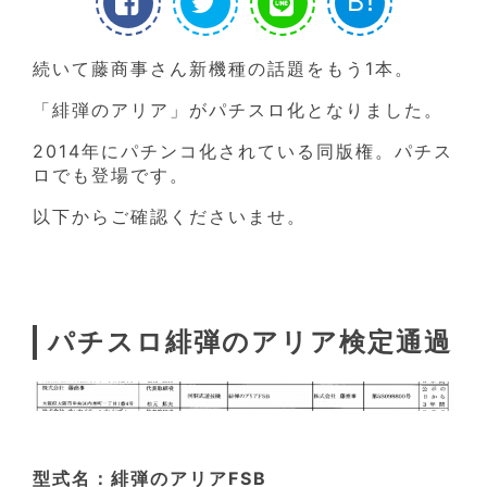
B!
続いて藤商事さん新機種の話題をもう1本。
「緋弾のアリア」がパチスロ化となりました。
2014年にパチンコ化されている同版権。パチス
ロでも登場です。
以下からご確認くださいませ。
パチスロ緋弾のアリア検定通過
型式名：緋弾のアリアFSB