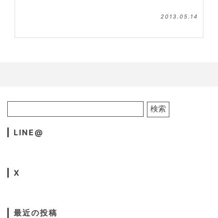
2013.05.14
LINE@
X
最近の投稿