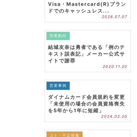
Visa・Mastercard(R)ブラン
ドでのキャッシュレス...
2026.07.07
営業動向
結城友奈は勇者である「例のテ
キスト誤表記」メーカー公式サ
イトで謝罪
2020.11.20
営業事例
ダイナムカード会員規約を変更
「未使用の場合の会員資格喪失
を5年から1年に短縮」
2024.02.20
ゴト・不正情報