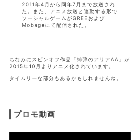
2011年4月から同年7月まで放送され
た。また、アニメ放送と連動する形で
ソーシャルゲームがGREEおよび
Mobageにて配信された。
ちなみにスピンオフ作品「緋弾のアリアAA」が
2015年10月よりアニメ化されています。
タイムリーな部分もあるかもしれませんね。
プロモ動画