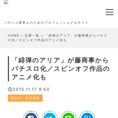
パチンコ業界人のためのプロフェッショナルサイト
HOME
>
記事一覧
> 「緋弾のアリア」が藤商事からパチス
ロ化／スピンオフ作品のアニメ化も
「緋弾のアリア」が藤商事から
パチスロ化／スピンオフ作品の
アニメ化も
2015.11.17 9:50
遊技台・検定情報