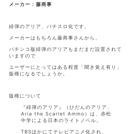
メーカー：藤商事
緋弾のアリア、パチスロ化です。
メーカーはもちろん藤商事さんから。
パチンコ版緋弾のアリアもまだまだ設置されて
いますので
ユーザーにとってはある程度「聞き覚え有り」
版権になるでしょうか。
版権について
『緋弾のアリア』（ひだんのアリア、
Aria the Scarlet Ammo）は、赤松
中学による日本のライトノベル。
TBSほかにてテレビアニメ化され、