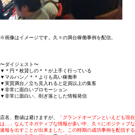
※画像はイメージです。久々の満台稼働事例を配信。
〜ダイジェスト〜
▼＊円＊枚貸しの＊＊が上手く行っている
▼マルハン／＊＊よりも高い稼働率
▼実質満台／立ち見入れると定員以上の集客
▼非常に面白いプロモーション
▼非常に面白い、削ぎ落とした情報発信
店名、数値は避けますが、
「グランドオープンといえども現在
は…」なんてネガティブな情報が多い中、久々にポジティブな
速報を出すことが出来ました。この時期の成功事例を配信する