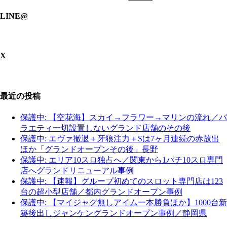
LINE@
X
最近の投稿
保護中: 【空花海】スカイ→フラワー→マリンの流れ／バ
ラエティ一切設置しないグランド店舗のその後
保護中: エヴァ撤退＋牙狼注力＋Sは7ヶ月連続の赤放出
ほか「グランドオープンその後」長野
保護中: エリア10スロ独占へ／関東から1パチ10スロ専門
店へグランドリニューアル事例
保護中: 【速報】グループ初めてのスロット専門店は123
台の超小型店舗／都内グランドオープン事例
保護中: 【マイジャグ無しアイム一本勝負ほか】1000台新
築後出しジャンケングランドオープン事例／静岡県